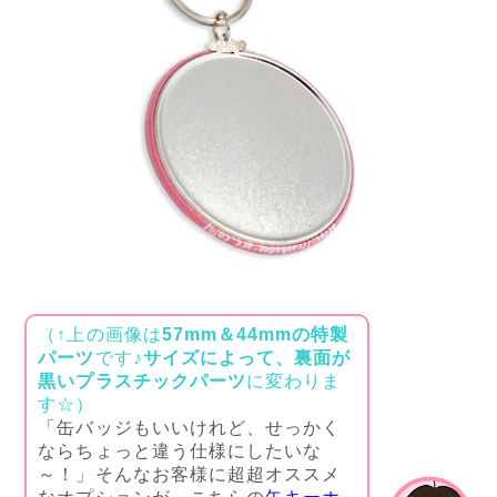
（↑上の画像は
57mm＆44mmの特製
パーツ
です♪
サイズによって、裏面が
黒いプラスチックパーツ
に変わりま
す☆）
「缶バッジもいいけれど、せっかく
ならちょっと違う仕様にしたいな
～！」そんなお客様に超超オススメ