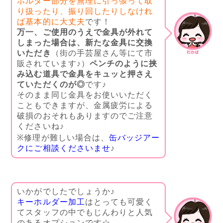
ホルダー部分を無理に引っ張って取
り扱ったり、振り回したりしなけれ
ば基本的に大丈夫
です！
万一、ご使用のうえで金具が外れて
しまった場合は、新たな金具に交換
いただき
（街の手芸屋さん等にて市
販されています♪）
ペンチのように挟
み込む道具で金具をキュッと押さえ
ていただくのが◎
です♪
そのまま同じ金具をお使いいただく
こともできますが、金属疲労による
破損のおそれもありますのでご注意
くださいね♪
※修理が難しい場合は、
缶バッジアー
クにご相談くださいませ
♪
いかがでしたでしょうか♪
キーホルダー加工
はとっても可愛く
てスタッフの中でもじんわりと人気
のあるオプションです☆