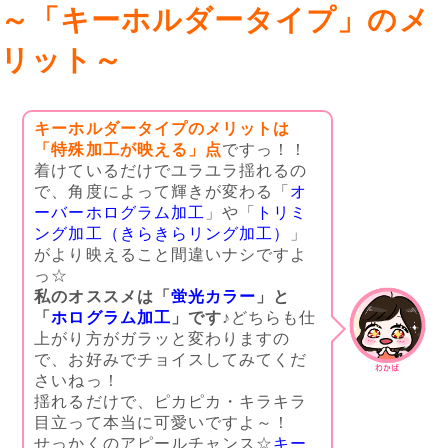
～「キーホルダータイプ」のメ
リット～
キーホルダータイプのメリットは
「特殊加工が映える」点
ですっ！！
着けているだけでユラユラ揺れるの
で、角度によって輝きが変わる「
オ
ーバーホログラム加工
」や「
トリミ
ング加工（きらきらリング加工）
」
がより映えること間違いナシですよ
っ☆
私のオススメは「
蛍光カラー
」と
「
ホログラム加工
」です
♪どちらも仕
上がり方がガラッと変わりますの
で、お好みでチョイスしてみてくだ
さいねっ！
揺れるだけで、ピカピカ・キラキラ
目立って本当に可愛いですよ～！
せっかくのアピールチャンス☆
キー