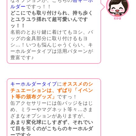
なオプションが、こちらの
缶キーホ
ルダー
ですっ！！
どこにでも取り付けられ、持ち歩く
とユラユラ揺れて超可愛いんです
ッ！！
名前のとおり鍵に着けてもヨシ、バ
ッグの金具部分に取り付けるもヨ
シ…！いつも悩んじゃうくらい、キ
ーホルダータイプは活用パターンが
豊富です♪
キーホルダータイプ
に
オススメのシ
チュエーションは、ずばり「イベン
ト等の頒布グッズ」
ですっ！
缶アクセサリーには缶バッジをはじ
め、ミラーやマグネット等々…さま
ざまなオプションがありますが、
あまり変化球にしすぎず、それでい
て目を引くのがこちらのキーホルダ
ーです☆