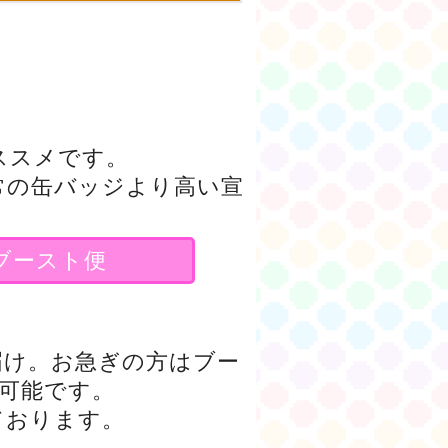
。
ススメです。
常の缶バッジより高い宣
ブースト便
届け。お急ぎの方はブー
可能です。
ております。