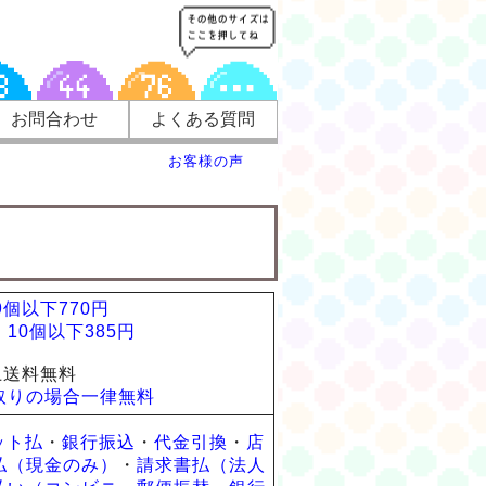
お問合わせ
よくある質問
お客様の声
9個以下770円
10個以下385円
上送料無料
取りの場合一律無料
ット払
・
銀行振込
・
代金引換
・
店
払（現金のみ）
・
請求書払（法人