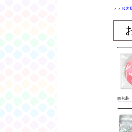
＞＞お客
個包装