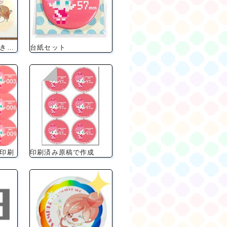
アナログ原稿（手書き）で作成
台紙セット
印刷
印刷済み原稿で作成