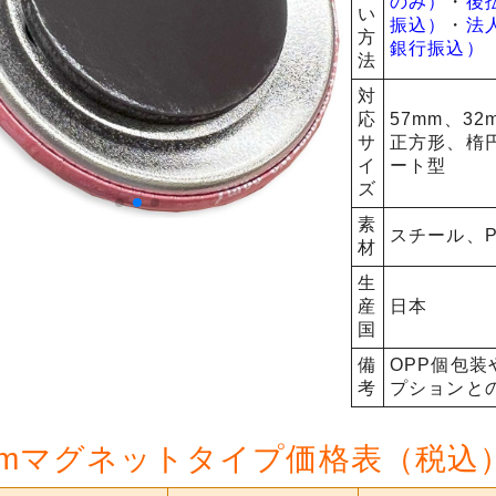
のみ）
・
後
い
振込）
・
法
方
銀行振込）
法
対
応
57mm、32
サ
正方形、楕
イ
ート型
ズ
素
スチール、
材
生
産
日本
国
備
OPP個包
考
プションと
mmマグネットタイプ価格表（税込