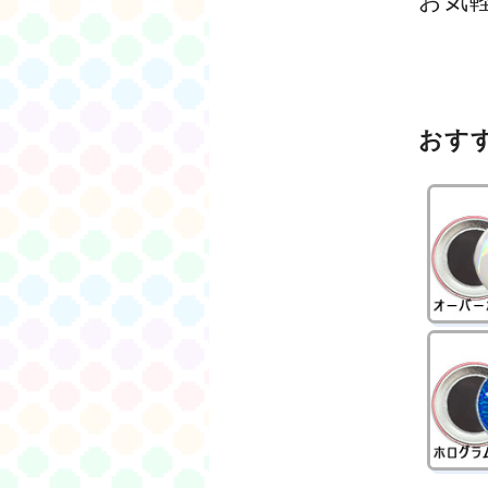
お気
おす