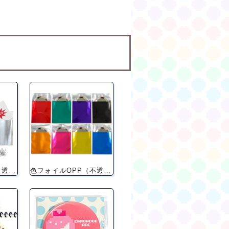
裏銀OPP（裏面が不透明な個包装）
色フォイルOPP（不透明な色付き個包装）