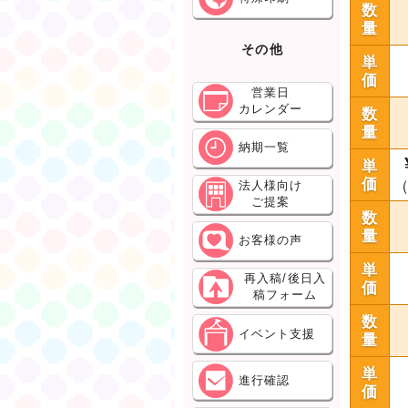
数
量
その他
単
価
営業日
カレンダー
数
量
納期一覧
単
価
（
法人様向け
ご提案
数
量
お客様の声
単
再入稿/後日入
価
稿フォーム
数
イベント支援
量
単
進行確認
価