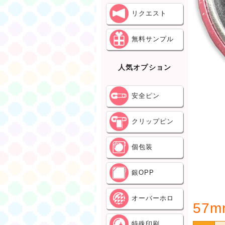
リクエスト
無料サンプル
人気オプション
安全ピン
クリップピン
個包装
銀OPP
オーバーホロ
57
特殊印刷