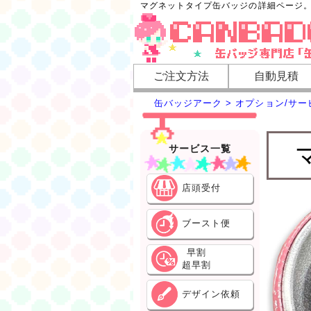
マグネットタイプ缶バッジの詳細ページ。
ご注文方法
自動見積
缶バッジアーク > オプション/サ
サービス一覧
店頭受付
ブースト便
早割
超早割
デザイン依頼