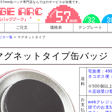
57mm缶バッチ専門店ならではのサービスが自慢です。
ご注文
価格表
テンプレート
ービス一覧
>
マグネットタイプ
マグネットタイプ缶バッジ
宅急便：49
ネコポス便：
送
料
※500個以
※店頭受け
お
webクレジ
支
頭でのお支
払